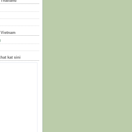
- Thailand
- Vietnam
h
hat kat sini