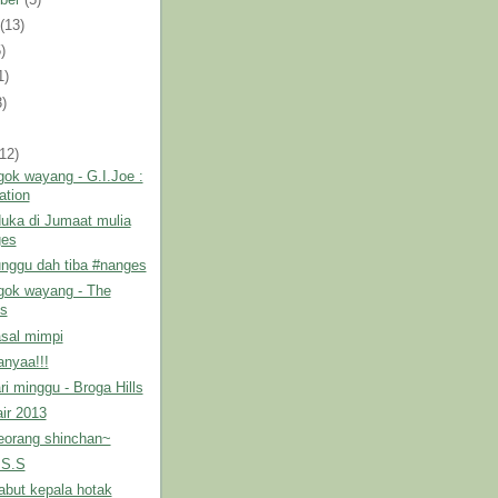
t
(13)
)
1)
3)
)
(12)
ok wayang - G.I.Joe :
ation
uka di Jumaat mulia
ges
unggu dah tiba #nanges
gok wayang - The
s
asal mimpi
anyaa!!!
ri minggu - Broga Hills
ir 2013
eorang shinchan~
.S.S
rabut kepala hotak