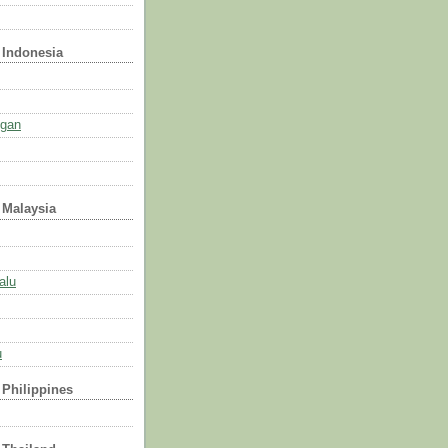
- Indonesia
ngan
- Malaysia
alu
u
- Philippines