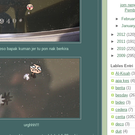
jom nen
Pemb
►
Februa
►
Januar
►
2012
(120
►
2011
(191
►
2010
(225
eso bapak kuman jer tu pon nak berkira
►
2009
(295
Lables Entri
Al-Kisah
(3
apa kes
(4)
berita
(1)
besday
(26
bideo
(3)
cedera
(7)
cerita
(105
deco
(3)
urghhh!!!
duit
(4)