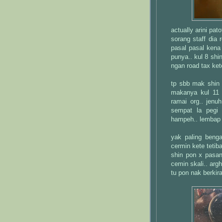
actually arini pa
sorang staff dia 
pasal pasal kena
punya.. kul 8 shi
ngan road tax ket
tp sbb mak shin 
makanya kul 11 
ramai org.. jenu
sempat la pegi
hampeh.. lembap g
yak paling beng
cermin kete tetib
shin pon x pasan
cemin skali.. argh
tu pon nak berkira