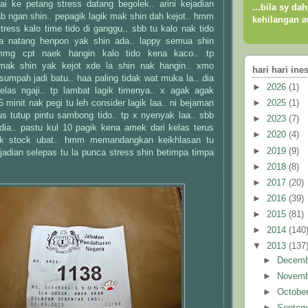
i ke petang stress datang begolek.. arini kejadian
...bila sy da
ab ngan shin.. pepagik lagik mak shin dah kejot.. hmm
kehilangan a
ress kalo time tido di ganggu.. sbb tu kalo nak tido
ua natang henpon yak shin ada.. lappy semua shin
mmg cpt naek hangin kalo tido kena kaco.. tp
ak shin yak kejot xde la shin nak hangin.. xmo
hari hari ine
umpah jadi batu.. haa paling tidak wat muka la.. dia
►
2026
(1)
elas ngaji.. tp lambat lagik timenya.. x agak agak
 5 minit nak pegi tu leh consider lagik laa.. ni bejaman
►
2025
(1)
terus tutup pintu sambong tido.. tp x nyenyak laa.. sbb
►
2023
(7)
dia.. pastu kul 10 pagik kena amek dari kelas terus
►
2020
(4)
ek stock ubat.. hmm memandangkan keikhlasan tu
►
2019
(9)
jadian selepas tu la punca stress shin betimpa timpa
►
2018
(8)
►
2017
(20)
►
2016
(39)
►
2015
(81)
►
2014
(140
▼
2013
(137
►
Decem
►
Novem
►
Octobe
►
Septem