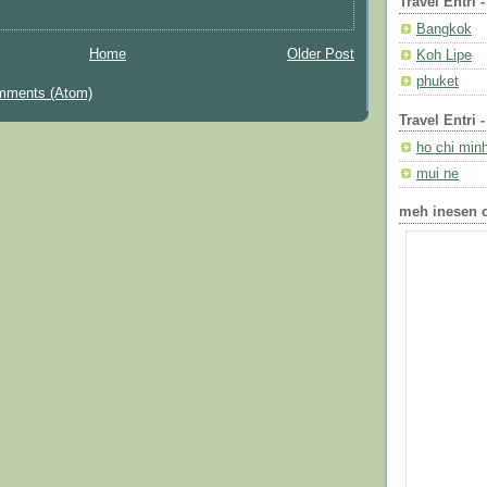
Travel Entri 
Bangkok
Home
Older Post
Koh Lipe
phuket
mments (Atom)
Travel Entri 
ho chi min
mui ne
meh inesen c