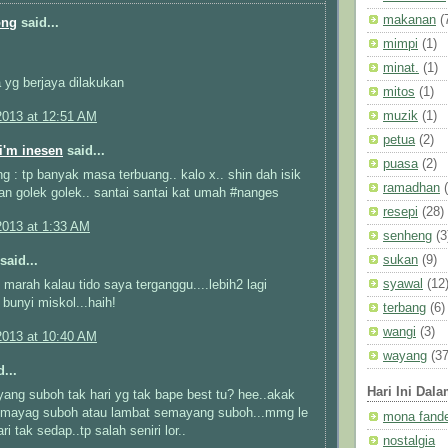
makanan
(
ong
said...
mimpi
(1)
minat.
(1)
a yg berjaya dilakukan
mitos
(1)
muzik
(1)
2013 at 12:51 AM
petua
(2)
 i'm inesen
said...
puasa
(2)
 : tp banyak masa terbuang.. kalo x.. shin dah isik
ramadhan
n golek golek.. santai santai kat umah #nanges
resepi
(28)
2013 at 1:33 AM
senheng
(3
sukan
(9)
said...
syawal
(12
marah kalau tido saya terganggu....lebih2 lagi
bunyi miskol...haih!
terbang
(6)
wangi
(3)
2013 at 10:40 AM
wayang
(37
...
Hari Ini Dal
ang suboh tak hari yg tak bape best tu? hee..akak
emayag suboh atau lambat semayang suboh...mmg le
mona fand
hari tak sedap..tp salah seniri lor..
nostalgia