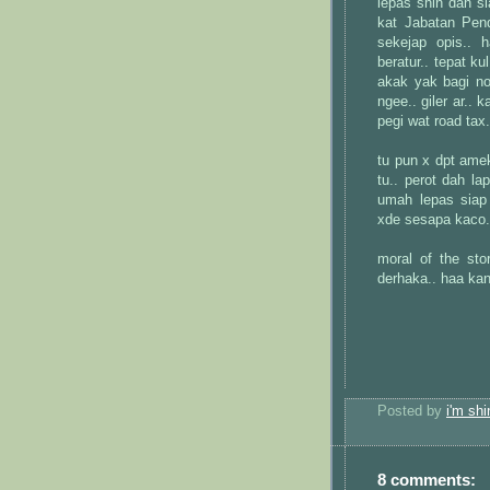
lepas shin dah si
kat Jabatan Pend
sekejap opis..
beratur.. tepat k
akak yak bagi no
ngee.. giler ar..
pegi wat road tax.
tu pun x dpt amek
tu.. perot dah la
umah lepas siap 
xde sesapa kaco.. 
moral of the st
derhaka.. haa kan
Posted by
i'm shi
8 comments: