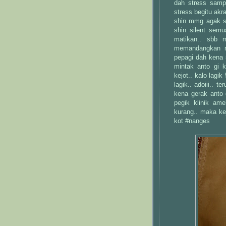
dah stress sampa
stress begitu akr
shin mmg agak st
shin silent sem
matikan.. sbb 
memandangkan m
pepagi dah kena s
mintak anto gi k
kejot.. kalo lagik
lagik.. adoiii.. 
kena gerak anto 
pegik klinik am
kurang.. maka ke
kot #nanges