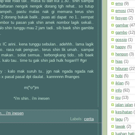
ap wat road tax.. masa tu dah kul 1.30.. shin sampai
emo
(9)
aftaran nengok nengok dorang tgh rehat.. so tutup
emosi
(32)
 hampeh.. pastu malas nak gi memana terus shin
ul 2 dorang bukak balik.. puas ati dapat no 1.. sempat
fesyen
(2)
mbor tu pasan yak shin amek nombor lagik sekali..
gambar
(47
 kalo shin tunggu mau 2 jam tadi.. sib baek shin gamble
gambo
(12)
.
gossip
(1)
 IC arini.. kena tunggu sebulan.. adehhh.. lama lagik
happy
(5)
po.. rasa nak pengsan.. terus shin lik umah.. sampai
henpon
(3)
makan.. solat semua.. terbongkang tido.. sib baek
kalo tau.. time tu gak shin jadi hulk hogan!!! #grr
hias
(1)
hiburan
(22
ory : kalo mak suruh tu.. jgn nak ngada ngada nak
hobi
(5)
 x pasal pasal dpt daulat.. kannnnnn #nanges
iklan
(5)
m(^o^)m
info
(92)
isu
(13)
*i'm shin.. i'm inesen
jalan jalan
kesihatan
(
n... i'm inesen
Labels:
cerita
lagu
(7)
lawak
(2)
luahan hati