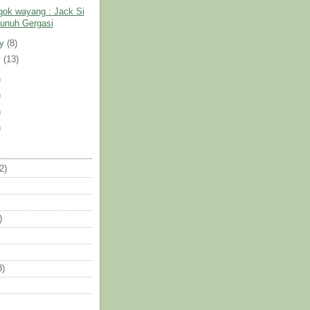
gok wayang : Jack Si
unuh Gergasi
ry
(8)
y
(13)
)
)
)
)
2)
)
3)