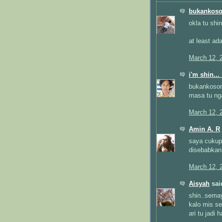
bukankos
okla tu shin
at least ad
March 12, 
i'm shin...
bukankosong
masa tu nga
March 12, 
Amin A. R
saya cukup 
disebabkan 
March 12, 
Aisyah
said
shin..semay
kalo mis s
ari tu jadi 