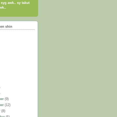
h syg awk.. sy takut
wk..
sen shin
)
)
ber
(9)
ber
(12)
r
(8)
ber
(5)