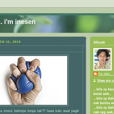
.. i'm inesen
H 11, 2013
Alkisah
i'm shin...
View my co
...bila sy ka
kenal awk..
...bila sy da
nak terima a
...bila sy da
a stress betimpa timpa tak?? haaa kalo awal pagik
nak syg awk.