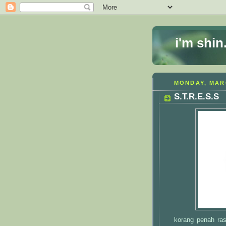
i'm shin
MONDAY, MARC
S.T.R.E.S.S
korang penah ras