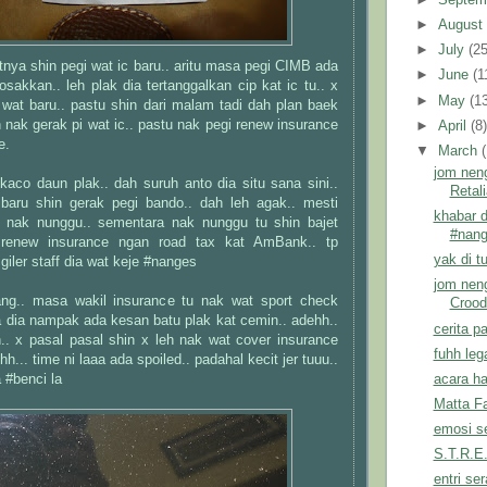
►
Augus
►
July
(25
totnya shin pegi wat ic baru.. aritu masa pegi CIMB ada
►
June
(1
rosakkan.. leh plak dia tertanggalkan cip kat ic tu.. x
►
May
(1
 wat baru.. pastu shin dari malam tadi dah plan baek
n nak gerak pi wat ic.. pastu nak pegi renew insurance
►
April
(8
e.
▼
March
jom neng
kaco daun plak.. dah suruh anto dia situ sana sini..
Retali
baru shin gerak pegi bando.. dah leh agak.. mesti
khabar d
h nak nunggu.. sementara nak nunggu tu shin bajet
#nan
 renew insurance ngan road tax kat AmBank.. tp
yak di t
iler staff dia wat keje #nanges
jom nen
ang.. masa wakil insurance tu nak wat sport check
Crood
a dia nampak ada kesan batu plak kat cemin.. adehh..
cerita p
.. x pasal pasal shin x leh nak wat cover insurance
fuhh leg
hh... time ni laaa ada spoiled.. padahal kecit jer tuuu..
 #benci la
acara ha
Matta Fa
emosi s
S.T.R.E
entri se