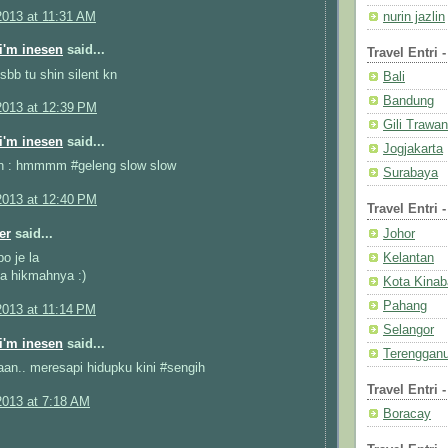
2013 at 11:31 AM
nurin jazlin
 i'm inesen
said...
Travel Entri 
sbb tu shin silent kn
Bali
Bandung
2013 at 12:39 PM
Gili Trawa
 i'm inesen
said...
Jogjakarta
n : hmmmm #geleng slow slow
Surabaya
2013 at 12:40 PM
Travel Entri 
Johor
er
said...
Kelantan
o je la
a hikmahnya :)
Kota Kinab
Pahang
2013 at 11:14 PM
Selangor
 i'm inesen
said...
Terenggan
an.. meresapi hidupku kini #sengih
Travel Entri 
2013 at 7:18 AM
Boracay