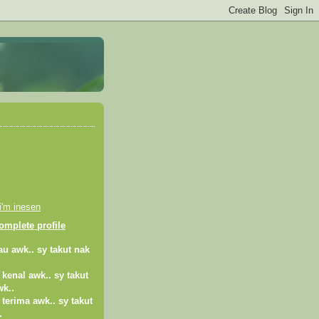
 i'm inesen
mplete profile
cau awk.. sy takut nak
h kenal awk.. sy takut
wk..
h terima awk.. sy takut
.