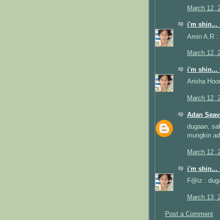
March 12, 
i'm shin...
Amin A.R : 
March 12, 
i'm shin...
Arisha Hoo
March 12, 
Adan Seav
dugaan, sab
mungkin ad
March 12, 
i'm shin...
F@iz : duga
March 13, 
Post a Comment