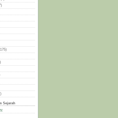
7)
(175)
)
)
)
am Sejarah
ey